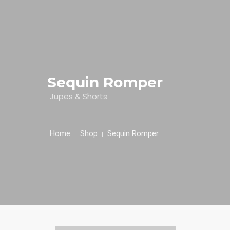
HOME
ABOUT
0
Sequin Romper
SPECIALS
Jupes & Shorts
MENU
Home
Shop
Sequin Romper
TESTIMONIALS
CONTACT