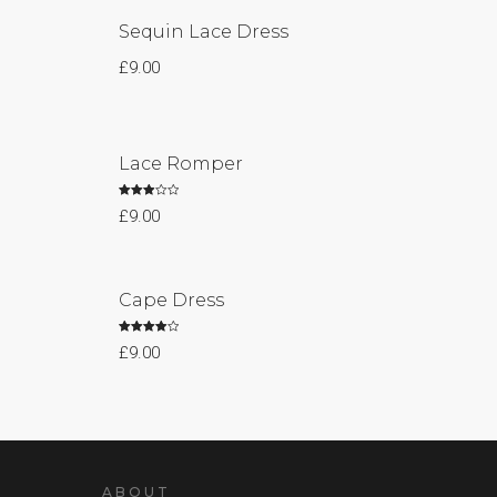
Sequin Lace Dress
£
9.00
Lace Romper
Rated
£
9.00
3.00
out of 5
Cape Dress
Rated
£
9.00
4.00
out of 5
ABOUT