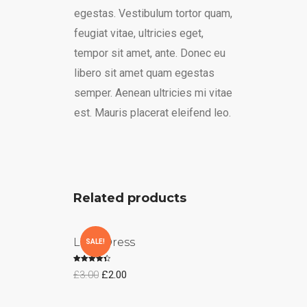
egestas. Vestibulum tortor quam,
feugiat vitae, ultricies eget,
tempor sit amet, ante. Donec eu
libero sit amet quam egestas
semper. Aenean ultricies mi vitae
est. Mauris placerat eleifend leo.
Related products
Lace Dress
SALE!
Rated
£
3.00
£
2.00
4.50
out of 5