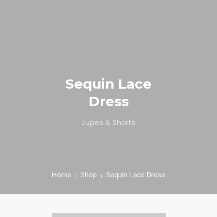
0
HOME
Sequin Lace
ABOUT
Dress
SPECIALS
Jupes & Shorts
MENU
TESTIMONIALS
Home
Shop
Sequin Lace Dress
CONTACT